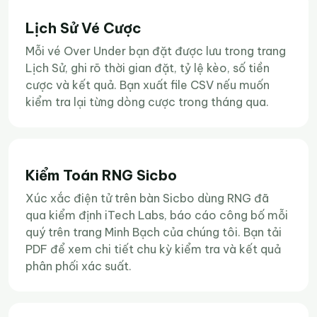
Lịch Sử Vé Cược
Mỗi vé Over Under bạn đặt được lưu trong trang
Lịch Sử, ghi rõ thời gian đặt, tỷ lệ kèo, số tiền
cược và kết quả. Bạn xuất file CSV nếu muốn
kiểm tra lại từng dòng cược trong tháng qua.
Kiểm Toán RNG Sicbo
Xúc xắc điện tử trên bàn Sicbo dùng RNG đã
qua kiểm định iTech Labs, báo cáo công bố mỗi
quý trên trang Minh Bạch của chúng tôi. Bạn tải
PDF để xem chi tiết chu kỳ kiểm tra và kết quả
phân phối xác suất.