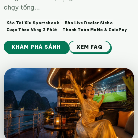
chạy tổng...
Kèo Tài Xỉu Sportsbook
Bàn Live Dealer Sicbo
Cược Theo Vòng 2 Phút
Thanh Toán MoMo & ZaloPay
KHÁM PHÁ SẢNH
XEM FAQ