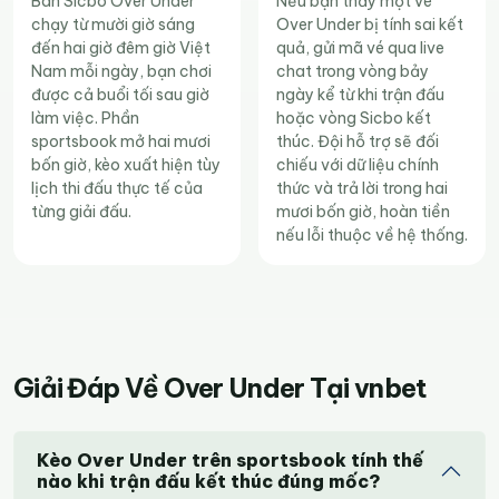
Bàn Sicbo Over Under
Nếu bạn thấy một vé
chạy từ mười giờ sáng
Over Under bị tính sai kết
đến hai giờ đêm giờ Việt
quả, gửi mã vé qua live
Nam mỗi ngày, bạn chơi
chat trong vòng bảy
được cả buổi tối sau giờ
ngày kể từ khi trận đấu
làm việc. Phần
hoặc vòng Sicbo kết
sportsbook mở hai mươi
thúc. Đội hỗ trợ sẽ đối
bốn giờ, kèo xuất hiện tùy
chiếu với dữ liệu chính
lịch thi đấu thực tế của
thức và trả lời trong hai
từng giải đấu.
mươi bốn giờ, hoàn tiền
nếu lỗi thuộc về hệ thống.
Giải Đáp Về Over Under Tại vnbet
Kèo Over Under trên sportsbook tính thế
nào khi trận đấu kết thúc đúng mốc?