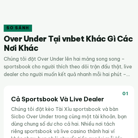
SO SÁNH
Over Under Tại vnbet Khác Gì Các
Nơi Khác
Chúng tôi đặt Over Under lên hai mảng song song –
sportsbook cho người thích theo dõi trận đấu thật, live
dealer cho người muốn kết quả nhanh mỗi hai phút –...
01
Cả Sportsbook Và Live Dealer
Chúng tôi đặt kèo Tài Xỉu sportsbook và bàn
Sicbo Over Under trong cùng một tài khoản, bạn
dùng chung số dư cho cả hai. Nhiều nơi tách
riêng sportsbook và live casino thành hai ví