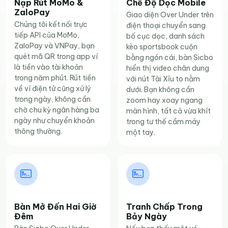
Nạp Rút MoMo &
Chế Độ Dọc Mobile
ZaloPay
Giao diện Over Under trên
Chúng tôi kết nối trực
điện thoại chuyển sang
tiếp API của MoMo,
bố cục dọc, danh sách
ZaloPay và VNPay, bạn
kèo sportsbook cuộn
quét mã QR trong app ví
bằng ngón cái, bàn Sicbo
là tiền vào tài khoản
hiển thị video chân dung
trong năm phút. Rút tiền
với nút Tài Xỉu to nằm
về ví điện tử cũng xử lý
dưới. Bạn không cần
trong ngày, không cần
zoom hay xoay ngang
chờ chu kỳ ngân hàng ba
màn hình, tất cả vừa khít
ngày như chuyển khoản
trong tư thế cầm máy
thông thường.
một tay.
Bàn Mở Đến Hai Giờ
Tranh Chấp Trong
Đêm
Bảy Ngày