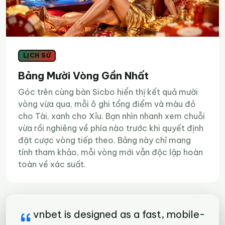
LỊCH SỬ
Bảng Mười Vòng Gần Nhất
Góc trên cùng bàn Sicbo hiển thị kết quả mười
vòng vừa qua, mỗi ô ghi tổng điểm và màu đỏ
cho Tài, xanh cho Xỉu. Bạn nhìn nhanh xem chuỗi
vừa rồi nghiêng về phía nào trước khi quyết định
đặt cược vòng tiếp theo. Bảng này chỉ mang
tính tham khảo, mỗi vòng mới vẫn độc lập hoàn
toàn về xác suất.
vnbet is designed as a fast, mobile-