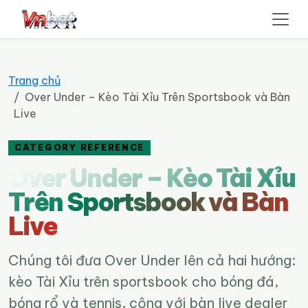
vnbet
Trang chủ
Over Under – Kèo Tài Xỉu Trên Sportsbook và Bàn
Live
CATEGORY REFERENCE
Over Under – Kèo Tài Xỉu
Trên Sportsbook và Bàn
Live
Chúng tôi đưa Over Under lên cả hai hướng:
kèo Tài Xỉu trên sportsbook cho bóng đá,
bóng rổ và tennis, cộng với bàn live dealer