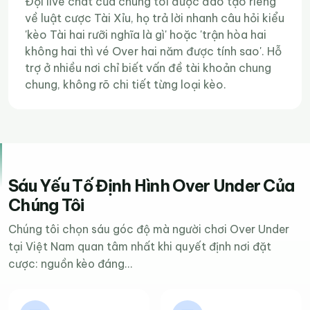
Đội live chat của chúng tôi được đào tạo riêng
về luật cược Tài Xỉu, họ trả lời nhanh câu hỏi kiểu
'kèo Tài hai rưỡi nghĩa là gì' hoặc 'trận hòa hai
không hai thì vé Over hai năm được tính sao'. Hỗ
trợ ở nhiều nơi chỉ biết vấn đề tài khoản chung
chung, không rõ chi tiết từng loại kèo.
Sáu Yếu Tố Định Hình Over Under Của
Chúng Tôi
Chúng tôi chọn sáu góc độ mà người chơi Over Under
tại Việt Nam quan tâm nhất khi quyết định nơi đặt
cược: nguồn kèo đáng...