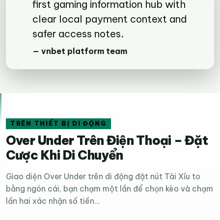
first gaming information hub with
clear local payment context and
safer access notes.
— vnbet platform team
TRÊN THIẾT BỊ DI ĐỘNG
Over Under Trên Điện Thoại – Đặt
Cược Khi Di Chuyển
Giao diện Over Under trên di động đặt nút Tài Xỉu to
bằng ngón cái, bạn chạm một lần để chọn kèo và chạm
lần hai xác nhận số tiền...