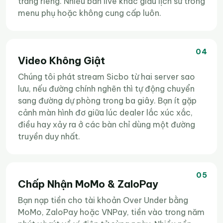
trang riêng. Nhiều bàn live khác giấu lịch sử trong
menu phụ hoặc không cung cấp luôn.
04
Video Không Giật
Chúng tôi phát stream Sicbo từ hai server sao
lưu, nếu đường chính nghẽn thì tự động chuyển
sang đường dự phòng trong ba giây. Bạn ít gặp
cảnh màn hình đơ giữa lúc dealer lắc xúc xắc,
điều hay xảy ra ở các bàn chỉ dùng một đường
truyền duy nhất.
05
Chấp Nhận MoMo & ZaloPay
Bạn nạp tiền cho tài khoản Over Under bằng
MoMo, ZaloPay hoặc VNPay, tiền vào trong năm