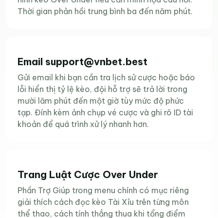
Thời gian phản hồi trung bình ba đến năm phút.
Email
support@vnbet.best
Gửi email khi bạn cần tra lịch sử cược hoặc báo
lỗi hiển thị tỷ lệ kèo, đội hỗ trợ sẽ trả lời trong
mười lăm phút đến một giờ tùy mức độ phức
tạp. Đính kèm ảnh chụp vé cược và ghi rõ ID tài
khoản để quá trình xử lý nhanh hơn.
Trang Luật Cược Over Under
Phần Trợ Giúp trong menu chính có mục riêng
giải thích cách đọc kèo Tài Xỉu trên từng môn
thể thao, cách tính thắng thua khi tổng điểm