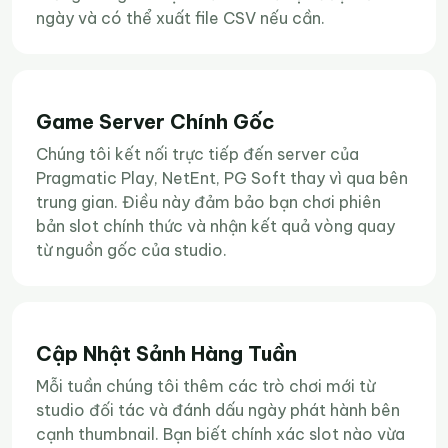
ngày và có thể xuất file CSV nếu cần.
Game Server Chính Gốc
Chúng tôi kết nối trực tiếp đến server của
Pragmatic Play, NetEnt, PG Soft thay vì qua bên
trung gian. Điều này đảm bảo bạn chơi phiên
bản slot chính thức và nhận kết quả vòng quay
từ nguồn gốc của studio.
Cập Nhật Sảnh Hàng Tuần
Mỗi tuần chúng tôi thêm các trò chơi mới từ
studio đối tác và đánh dấu ngày phát hành bên
cạnh thumbnail. Bạn biết chính xác slot nào vừa