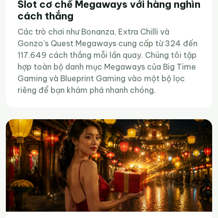
Slot cơ chế Megaways với hàng nghìn
cách thắng
Các trò chơi như Bonanza, Extra Chilli và
Gonzo's Quest Megaways cung cấp từ 324 đến
117.649 cách thắng mỗi lần quay. Chúng tôi tập
hợp toàn bộ danh mục Megaways của Big Time
Gaming và Blueprint Gaming vào một bộ lọc
riêng để bạn khám phá nhanh chóng.