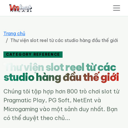
vnbet
Trang chủ
Thư viện slot reel từ các studio hàng đầu thế giới
CATEGORY REFERENCE
Thư viện slot reel từ các
studio hàng đầu thế giới
Chúng tôi tập hợp hơn 800 trò chơi slot từ
Pragmatic Play, PG Soft, NetEnt và
Microgaming vào một sảnh duy nhất. Bạn
có thể duyệt theo chủ...