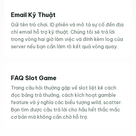
Email Kỹ Thuật
Gửi tên trò chơi, ID phiên và mô tả sự cố đến địa
chỉ email hỗ trợ kỹ thuật. Chúng tôi sẽ trả lời
trong vòng hai giờ làm việc và đính kèm log của
server nếu bạn cần làm rõ kết quả vòng quay.
FAQ Slot Game
Trang câu hỏi thường gặp về slot liệt kê cách
đọc bảng trả thưởng, cách kích hoạt gamble
feature và ý nghĩa các biểu tượng wild, scatter.
Bạn tìm được câu trả lời cho hầu hết thắc mắc
cơ bản mà không cần chờ hỗ trợ.