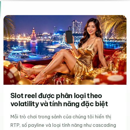
Slot reel được phân loại theo
volatility và tính năng đặc biệt
Mỗi trò chơi trong sảnh của chúng tôi hiển thị
RTP, số payline và loại tính năng như cascading