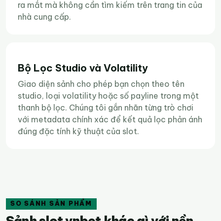
ra mắt mà không cần tìm kiếm trên trang tin của
nhà cung cấp.
Bộ Lọc Studio và Volatility
Giao diện sảnh cho phép bạn chọn theo tên
studio, loại volatility hoặc số payline trong một
thanh bộ lọc. Chúng tôi gắn nhãn từng trò chơi
với metadata chính xác để kết quả lọc phản ánh
đúng đặc tính kỹ thuật của slot.
SO SÁNH SẢN PHẨM
Sảnh slot vnbet khác gì với nền